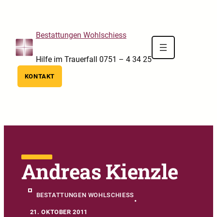
Skip to main navigation
Skip to main content
Skip to footer
Bestattungen Wohlschiess
Hilfe im Trauerfall 0751 – 4 34 25
KONTAKT
Andreas Kienzle
BESTATTUNGEN WOHLSCHIESS
•
21. OKTOBER 2011