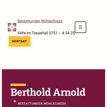
Skip to main navigation
Skip to main content
Skip to footer
Bestattungen Wohlschiess
Hilfe im Trauerfall 0751 – 4 34 25
KONTAKT
Berthold Arnold
BESTATTUNGEN WOHLSCHIESS
•