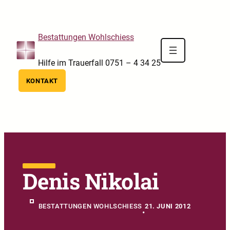
Skip to main navigation
Skip to main content
Skip to footer
Bestattungen Wohlschiess
Hilfe im Trauerfall 0751 – 4 34 25
KONTAKT
Denis Nikolai
BESTATTUNGEN WOHLSCHIESS
21. JUNI 2012
•