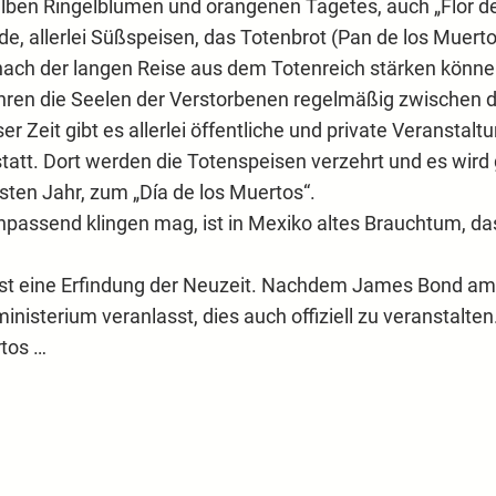
elben Ringelblumen und orangenen Tagetes, auch „Flor d
, allerlei Süßspeisen, das Totenbrot (Pan de los Muer
n nach der langen Reise aus dem Totenreich stärken könne
en die Seelen der Verstorbenen regelmäßig zwischen de
r Zeit gibt es allerlei öffentliche und private Veransta
tatt. Dort werden die Totenspeisen verzehrt und es wird
sten Jahr, zum „Día de los Muertos“.
npassend klingen mag, ist in Mexiko altes Brauchtum, 
ist eine Erfindung der Neuzeit. Nachdem James Bond am
inisterium veranlasst, dies auch offiziell zu veranstalte
rtos …