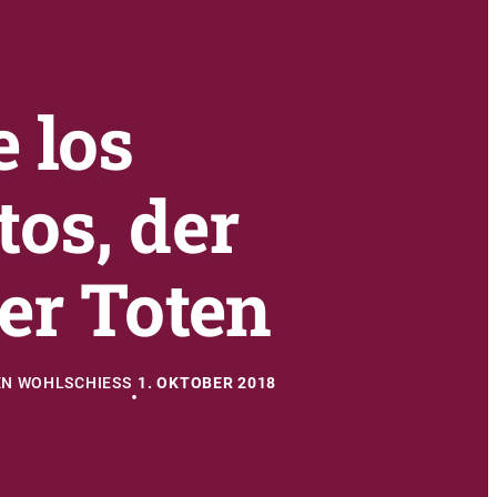
e los
os, der
er Toten
N WOHLSCHIESS
1. OKTOBER 2018
•