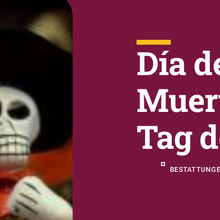
Día d
Muert
Tag d
BESTATTUNGE