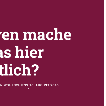
wen mache
as hier
tlich?
N WOHLSCHIESS
16. AUGUST 2016
•