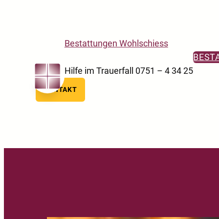
Skip to main navigation
Skip to main content
Skip to footer
Bestattungen Wohlschiess
BEST
Hilfe im Trauerfall 0751 – 4 34 25
KONTAKT