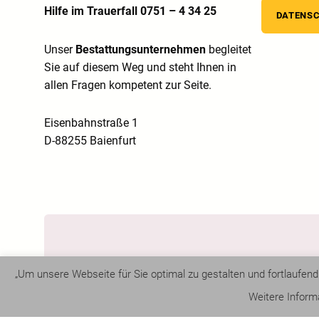
Hilfe im Trauerfall 0751 – 4 34 25
DATENS
Unser
Bestattungsunternehmen
begleitet
Sie auf diesem Weg und steht Ihnen in
allen Fragen kompetent zur Seite.
Eisenbahnstraße 1
D-88255 Baienfurt
„Um unsere Webseite für Sie optimal zu gestalten und fortlaufe
©
Bestattungen Wohlschiess
, 2024
Weitere Inform