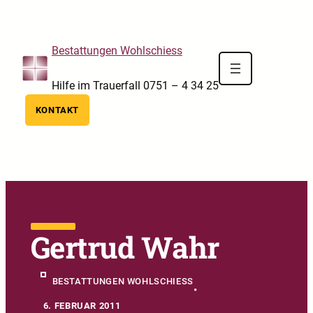
Skip to main navigation
Skip to main content
Skip to footer
Bestattungen Wohlschiess
Hilfe im Trauerfall 0751 – 4 34 25
KONTAKT
Gertrud Wahr
BESTATTUNGEN WOHLSCHIESS
•
6. FEBRUAR 2011