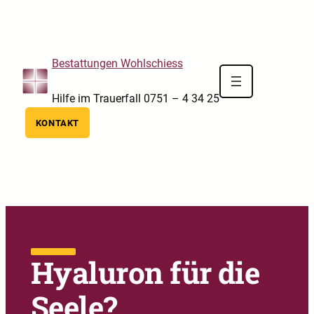
Skip to main navigation
Skip to main content
Skip to footer
Bestattungen Wohlschiess
Hilfe im Trauerfall 0751 – 4 34 25
KONTAKT
Hyaluron für die
Seele?