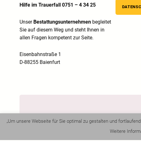
Hilfe im Trauerfall 0751 – 4 34 25
DATENS
Unser
Bestattungsunternehmen
begleitet
Sie auf diesem Weg und steht Ihnen in
allen Fragen kompetent zur Seite.
Eisenbahnstraße 1
D-88255 Baienfurt
„Um unsere Webseite für Sie optimal zu gestalten und fortlaufe
©
Bestattungen Wohlschiess
, 2024
Weitere Inform