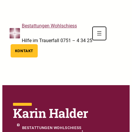
Skip to main navigation
Skip to main content
Skip to footer
Bestattungen Wohlschiess
Hilfe im Trauerfall 0751 – 4 34 25
KONTAKT
Karin Halder
BESTATTUNGEN WOHLSCHIESS
•