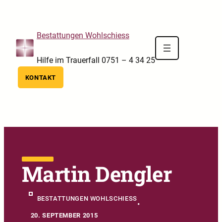
Skip to main navigation
Skip to main content
Skip to footer
Bestattungen Wohlschiess
Hilfe im Trauerfall 0751 – 4 34 25
KONTAKT
Martin Dengler
BESTATTUNGEN WOHLSCHIESS
•
20. SEPTEMBER 2015