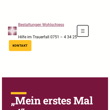
Skip to main navigation
Skip to main content
Skip to footer
Bestattungen Wohlschiess
Hilfe im Trauerfall 0751 – 4 34 25
KONTAKT
„Mein erstes Mal