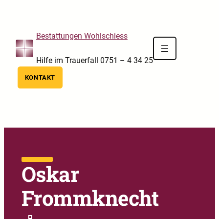
Skip to main navigation
Skip to main content
Skip to footer
Bestattungen Wohlschiess
Hilfe im Trauerfall 0751 – 4 34 25
KONTAKT
Oskar
Frommknecht