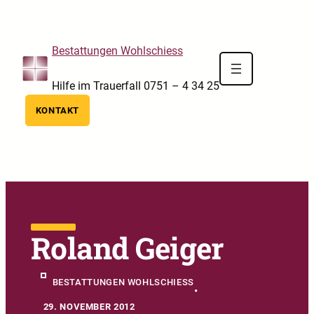
Skip to main navigation
Skip to main content
Skip to footer
Bestattungen Wohlschiess
Hilfe im Trauerfall 0751 – 4 34 25
KONTAKT
Roland Geiger
BESTATTUNGEN WOHLSCHIESS
•
29. NOVEMBER 2012