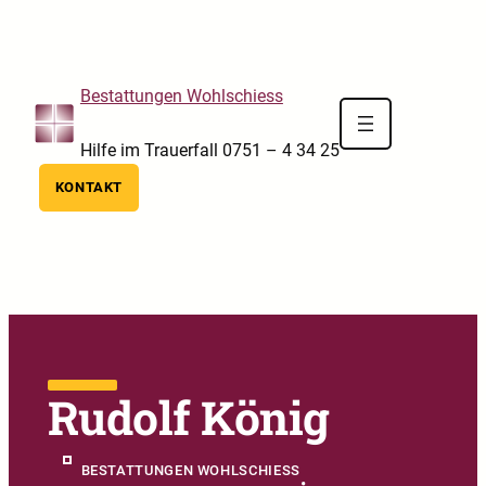
Skip to main navigation
Skip to main content
Skip to footer
Bestattungen Wohlschiess
Hilfe im Trauerfall 0751 – 4 34 25
KONTAKT
Rudolf König
BESTATTUNGEN WOHLSCHIESS
•