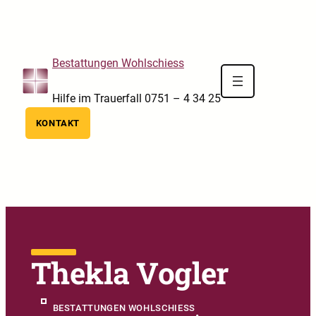
Skip to main navigation
Skip to main content
Skip to footer
Bestattungen Wohlschiess
Hilfe im Trauerfall 0751 – 4 34 25
KONTAKT
Thekla Vogler
BESTATTUNGEN WOHLSCHIESS