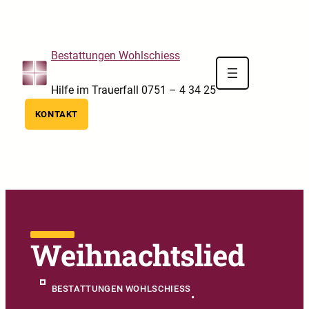
Skip to main navigation
Skip to main content
Skip to footer
Bestattungen Wohlschiess
Hilfe im Trauerfall 0751 – 4 34 25
KONTAKT
Weihnachtslied
BESTATTUNGEN WOHLSCHIESS
•