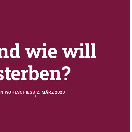
d wie will
terben?
N WOHLSCHIESS
2. MÄRZ 2020
•