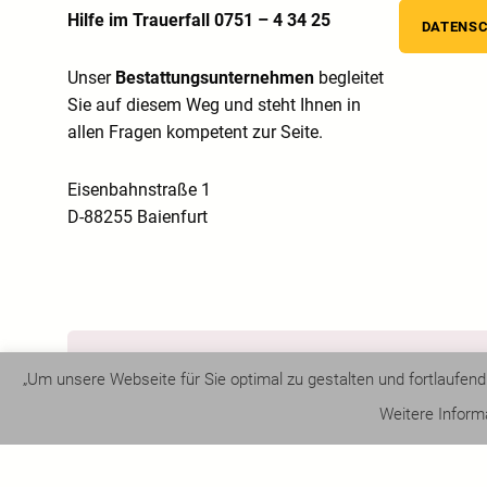
Hilfe im Trauerfall 0751 – 4 34 25
DATENS
Unser
Bestattungsunternehmen
begleitet
Sie auf diesem Weg und steht Ihnen in
allen Fragen kompetent zur Seite.
Eisenbahnstraße 1
D-88255 Baienfurt
„Um unsere Webseite für Sie optimal zu gestalten und fortlaufe
Weitere Inform
©
Bestattungen Wohlschiess
, 2024