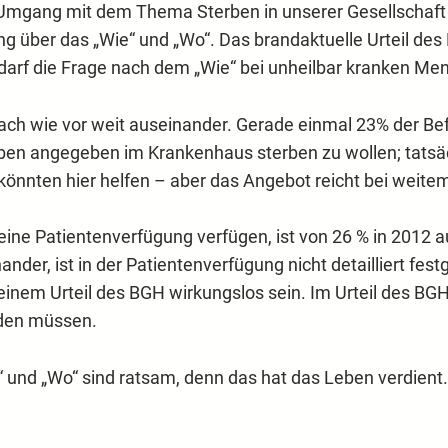
der Umgang mit dem Thema Sterben in unserer Gesellschaf
g über das „Wie“ und „Wo“. Das brandaktuelle Urteil de
darf die Frage nach dem „Wie“ bei unheilbar kranken Me
 nach wie vor weit auseinander. Gerade einmal 23% der B
aben angegeben im Krankenhaus sterben zu wollen; tatsäc
önnten hier helfen – aber das Angebot reicht bei weitem 
r eine Patientenverfügung verfügen, ist von 26 % in 2012
ander, ist in der Patientenverfügung nicht detailliert fe
nem Urteil des BGH wirkungslos sein. Im Urteil des BGH 
den müssen.
“ und „Wo“ sind ratsam, denn das hat das Leben verdient.