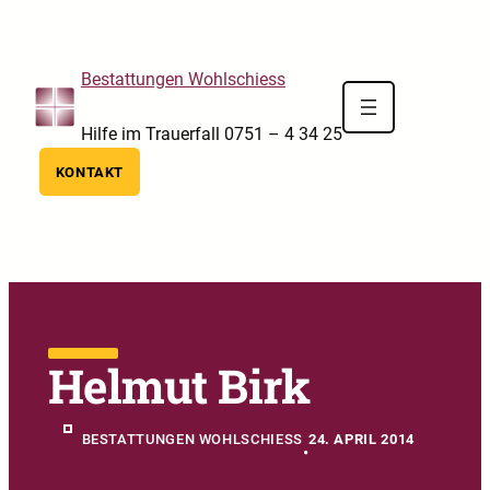
Skip to main navigation
Skip to main content
Skip to footer
Bestattungen Wohlschiess
Hilfe im Trauerfall 0751 – 4 34 25
KONTAKT
Helmut Birk
BESTATTUNGEN WOHLSCHIESS
24. APRIL 2014
•