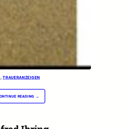
4
, 
TRAUERANZEIGEN
ONTINUE READING →