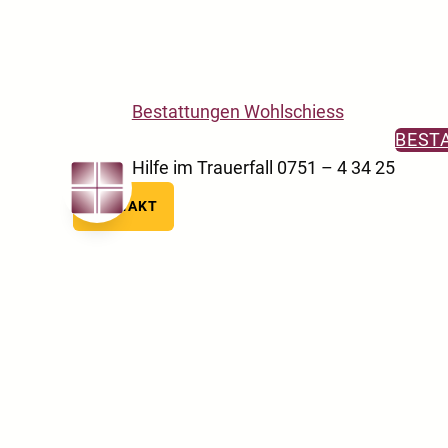
Skip to main navigation
Skip to main content
Skip to footer
Bestattungen Wohlschiess
BEST
Hilfe im Trauerfall 0751 – 4 34 25
KONTAKT