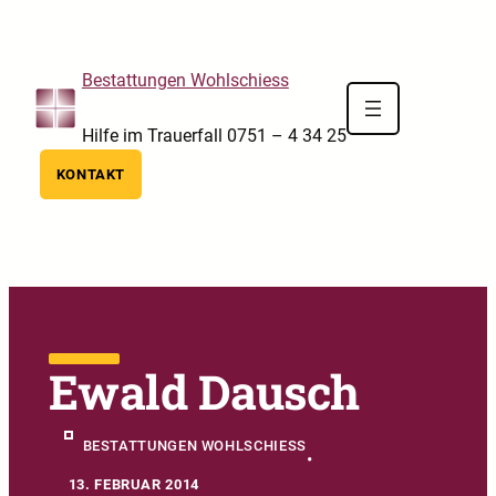
Skip to main navigation
Skip to main content
Skip to footer
Bestattungen Wohlschiess
Hilfe im Trauerfall 0751 – 4 34 25
KONTAKT
Ewald Dausch
BESTATTUNGEN WOHLSCHIESS
•
13. FEBRUAR 2014