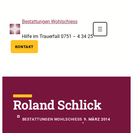
Skip to main navigation
Skip to main content
Skip to footer
Bestattungen Wohlschiess
Hilfe im Trauerfall 0751 – 4 34 25
KONTAKT
Roland Schlick
BESTATTUNGEN WOHLSCHIESS
9. MÄRZ 2014
•