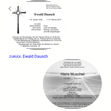
←
Ewald Dausch
ZURÜCK: